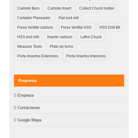
Carbide Burs
Carbide Insert
Collect Chuck holder
Cortador Planeador
Flat end mill
Fresa Vertifal carburo
Fresa Vertifal HSS
HSS Drill Bit
HSS end mill
Inserto carburo
Lathe Chuck
Measure Tools
Plato de torno
Porta Insertos Exteriores
Porta Insertos Interiores
Empresa
Empresa
Contáctenos
Google Mapa