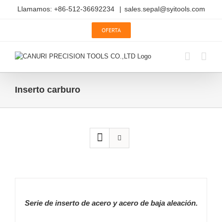
Saltar
Llamamos: +86-512-36692234
|
sales.sepal@syitools.com
al
contenido
OFERTA
Inserto carburo
DETALLES
Serie de inserto de acero y acero de baja aleación.